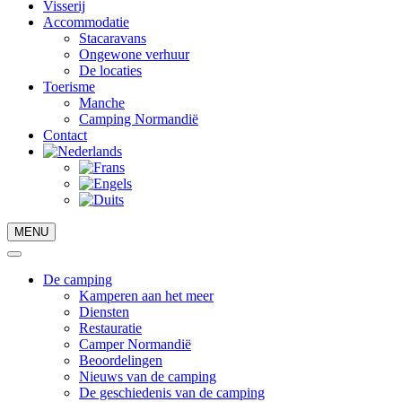
Visserij
Accommodatie
Stacaravans
Ongewone verhuur
De locaties
Toerisme
Manche
Camping Normandië
Contact
MENU
De camping
Kamperen aan het meer
Diensten
Restauratie
Camper Normandië
Beoordelingen
Nieuws van de camping
De geschiedenis van de camping