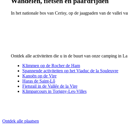
Wandelen, fietsen en paardrijden
In het nationale bos van Cerisy, op de jaagpaden van de vallei v
Ontdek alle activiteiten die u in de buurt van onze camping in
Klimmen op de Rocher de Ham
Spannende activiteiten op het Viaduc de la Souleuvre
Kanoën op de Vire
Haras de Saint-Lô
Fietsrail in de Vallée de la Vire
Klimparcours in Torigny-Les-Villes
Ontdek alle plaatsen