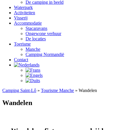
De camping in beeld
Waterpark
Activiteiten
Visserij
Accommodatie
Stacaravans
Ongewone verhuur
De locaties
Toerisme
Manche
Camping Normandië
Contact
Camping Saint-Lô
»
Tourisme Manche
»
Wandelen
Wandelen