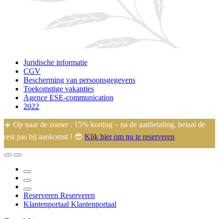
Juridische informatie
CGV
Bescherming van persoonsgegevens
Toekomstige vakanties
Agence ESE-communication
2022
☀️ Op naar de zomer : 15% korting – na de aanbetaling, betaal de
rest pas bij aankomst ! 😎
Klik hier om nu te reserveren
🙂 Eugénie en Arnaud heten u welkom op hun familiecamping in
het hart van de Manche, ideaal gelegen op 45 minuten van de
meeste toeristische bezienswaardigheden.
Reserveren
Reserveren
Klantenportaal
Klantenportaal