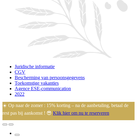
Juridische informatie
CGV
Bescherming van persoonsgegevens
Toekomstige vakanties
Agence ESE-communication
2022
☀️ Op naar de zomer : 15% korting – na de aanbetaling, betaal de
rest pas bij aankomst ! 😎
Klik hier om nu te reserveren
🙂 Eugénie en Arnaud heten u welkom op hun familiecamping in
het hart van de Manche, ideaal gelegen op 45 minuten van de
meeste toeristische bezienswaardigheden.