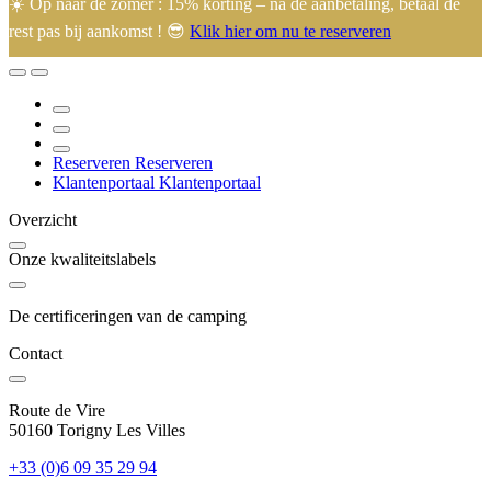
☀️ Op naar de zomer : 15% korting – na de aanbetaling, betaal de
rest pas bij aankomst ! 😎
Klik hier om nu te reserveren
🙂 Eugénie en Arnaud heten u welkom op hun familiecamping in
het hart van de Manche, ideaal gelegen op 45 minuten van de
meeste toeristische bezienswaardigheden.
Reserveren
Reserveren
Klantenportaal
Klantenportaal
Overzicht
Onze kwaliteitslabels
De certificeringen van de camping
Contact
Route de Vire
50160 Torigny Les Villes
+33 (0)6 09 35 29 94