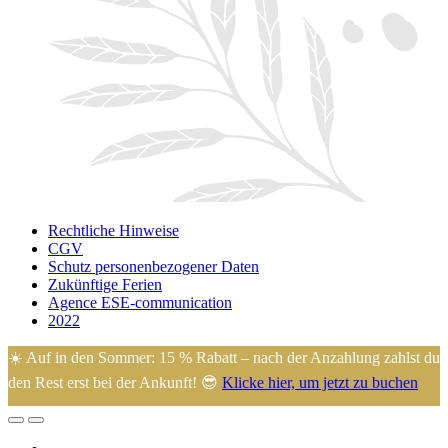
Rechtliche Hinweise
CGV
Schutz personenbezogener Daten
Zukünftige Ferien
Agence ESE-communication
2022
☀️ Auf in den Sommer: 15 % Rabatt – nach der Anzahlung zahlst du
den Rest erst bei der Ankunft! 😎
Klicke hier, um jetzt zu buchen
🙂 Eugénie und Arnaud heißen Sie auf ihrem familiengeführten
Campingplatz im Herzen der Manche willkommen, ideal gelegen,