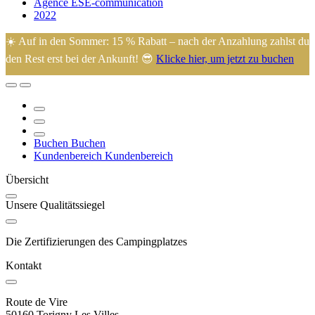
Agence ESE-communication
2022
☀️ Auf in den Sommer: 15 % Rabatt – nach der Anzahlung zahlst du
den Rest erst bei der Ankunft! 😎
Klicke hier, um jetzt zu buchen
🙂 Eugénie und Arnaud heißen Sie auf ihrem familiengeführten
Campingplatz im Herzen der Manche willkommen, ideal gelegen,
nur 45 Minuten von den meisten Sehenswürdigkeiten entfernt.
Buchen
Buchen
Kundenbereich
Kundenbereich
Übersicht
Unsere Qualitätssiegel
Die Zertifizierungen des Campingplatzes
Kontakt
Route de Vire
50160 Torigny Les Villes