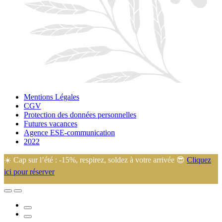
Mentions Légales
CGV
Protection des données personnelles
Futures vacances
Agence ESE-communication
2022
☀️ Cap sur l’été : -15%, respirez, soldez à votre arrivée 😎
Cliquez
ici pour réserver
🙂 Eugénie et Arnaud vous accueillent dans leur camping familial au
cœur de la Manche, idéalement situé à 45 min de la plupart des lieux
touristiques.