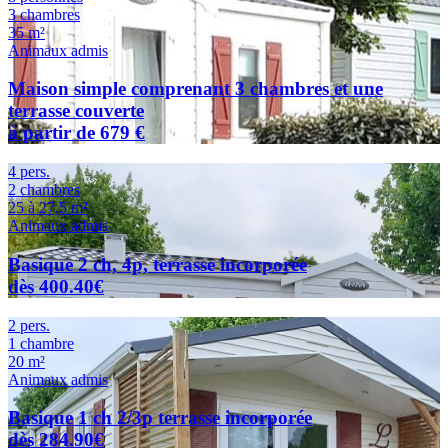
3 chambres
35 m²
Animaux admis
Maison simple comprenant 3 chambres et une
terrasse couverte
à partir de 679 €
4 pers.
2 chambres
25 à 27,5 m²
Animaux admis
Basique 2 ch, 4p, terrasse incorporée
dès 400.40€
2 pers.
1 chambre
20 m²
Animaux admis
Basique 1 ch 2/3p terrasse incorporée
dès 284.90€