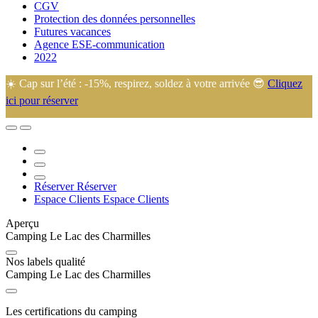
CGV
Protection des données personnelles
Futures vacances
Agence ESE-communication
2022
☀️ Cap sur l’été : -15%, respirez, soldez à votre arrivée 😎
Cliquez
ici pour réserver
🙂 Eugénie et Arnaud vous accueillent dans leur camping familial au
cœur de la Manche, idéalement situé à 45 min de la plupart des lieux
touristiques.
Réserver
Réserver
Espace Clients
Espace Clients
Aperçu
Camping Le Lac des Charmilles
Nos labels qualité
Camping Le Lac des Charmilles
Les certifications du camping