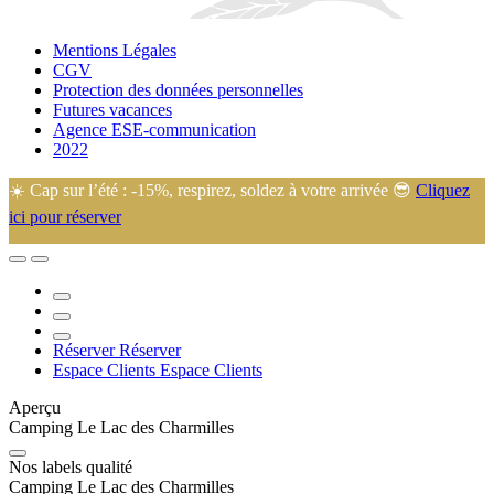
Mentions Légales
CGV
Protection des données personnelles
Futures vacances
Agence ESE-communication
2022
☀️ Cap sur l’été : -15%, respirez, soldez à votre arrivée 😎
Cliquez
ici pour réserver
🙂 Eugénie et Arnaud vous accueillent dans leur camping familial au
cœur de la Manche, idéalement situé à 45 min de la plupart des lieux
touristiques.
Réserver
Réserver
Espace Clients
Espace Clients
Aperçu
Camping Le Lac des Charmilles
Nos labels qualité
Camping Le Lac des Charmilles