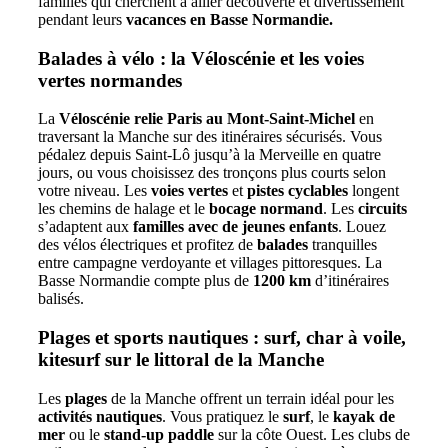
familles qui cherchent à allier découverte et divertissement
pendant leurs
vacances en Basse Normandie.
Balades à vélo : la Véloscénie et les voies
vertes normandes
La
Véloscénie relie Paris au Mont-Saint-Michel
en
traversant la Manche sur des itinéraires sécurisés. Vous
pédalez depuis Saint-Lô jusqu’à la Merveille en quatre
jours, ou vous choisissez des tronçons plus courts selon
votre niveau. Les
voies vertes
et
pistes cyclables
longent
les chemins de halage et le
bocage normand
. Les
circuits
s’adaptent aux
familles avec de jeunes enfants
. Louez
des vélos électriques et profitez de
balades
tranquilles
entre campagne verdoyante et villages pittoresques. La
Basse Normandie compte plus de
1200 km
d’itinéraires
balisés.
Plages et sports nautiques : surf, char à voile,
kitesurf sur le littoral de la Manche
Les
plages
de la Manche offrent un terrain idéal pour les
activités nautiques
. Vous pratiquez le
surf
, le
kayak de
mer
ou le
stand-up paddle
sur la côte Ouest. Les clubs de