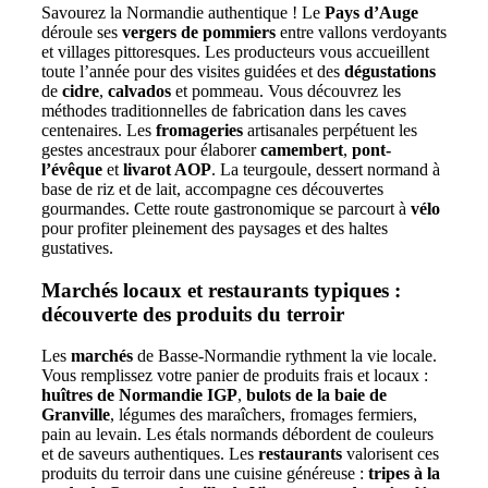
Savourez la Normandie authentique ! Le
Pays d’Auge
déroule ses
vergers de pommiers
entre vallons verdoyants
et villages pittoresques. Les producteurs vous accueillent
toute l’année pour des visites guidées et des
dégustations
de
cidre
,
calvados
et pommeau. Vous découvrez les
méthodes traditionnelles de fabrication dans les caves
centenaires. Les
fromageries
artisanales perpétuent les
gestes ancestraux pour élaborer
camembert
,
pont-
l’évêque
et
livarot AOP
. La teurgoule, dessert normand à
base de riz et de lait, accompagne ces découvertes
gourmandes. Cette route gastronomique se parcourt à
vélo
pour profiter pleinement des paysages et des haltes
gustatives.
Marchés locaux et restaurants typiques :
découverte des produits du terroir
Les
marchés
de Basse-Normandie rythment la vie locale.
Vous remplissez votre panier de produits frais et locaux :
huîtres de Normandie IGP
,
bulots de la baie de
Granville
, légumes des maraîchers, fromages fermiers,
pain au levain. Les étals normands débordent de couleurs
et de saveurs authentiques. Les
restaurants
valorisent ces
produits du terroir dans une cuisine généreuse :
tripes à la