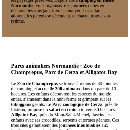
les paysages préservés. Depuis votre
camping en Basse-
Normandie
, vous organisez des journées riches en
découvertes sans jamais vous ennuyer. Les enfants
adorent, les parents se détendent, et chacun trouve son
rythme.
Parcs animaliers Normandie : Zoo de
Champrepus, Parc de Cerza et Alligator Bay
Le
Zoo de Champrepus
se trouve à moins de 30 minutes
du camping et accueille
300 animaux
dans un parc de 10
hectares. Les enfants découvrent les espèces du monde
entier, s’amusent dans la mini-ferme et grimpent sur les
toboggans
géants. Le
Parc zoologique de Cerza
, près de
Lisieux
, propose un
safari en train
à travers 80 hectares.
Alligator Bay
, près du Mont-Saint-Michel
,
fascine les
enfants avec ses crocodiles, serpents et tortues géantes. Ces
trois sites garantissent des
journées inoubliables
aux