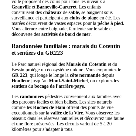
voile proposent des cours pour tous les niveaux à
Granville
et
Barneville-Carteret
. Les enfants
construisent des
châteaux
de
sable
, se baignent sous
surveillance et participent aux
clubs de plage
en été. Les
marées découvrent de vastes espaces pour la
pêche à pied
.
Vous alternez entre baignade, farniente sur le sable et
découverte des
activités de bord de mer
.
Randonnées familiales : marais du Cotentin
et sentiers du GR223
Le Parc naturel régional des
Marais du Cotentin
et du
Bessin protège un écosystème unique. Vous empruntez le
GR 223
, qui longe le longe la
côte normande
depuis
Honfleur
jusqu’au
Mont-Saint-Michel
, ou explorez les
sentiers
du
bocage de l’arrière-pays.
Les
randonnées
pédestres conviennent aux familles avec
des parcours faciles et bien balisés. Les sites naturels
comme les
Roches de Ham
offrent des points de vue
exceptionnels sur la
vallée de la Vire
. Vous observez les
oiseaux dans les réserves naturelles et découvrez une faune
et une flore préservées. Les circuits varient de 5 à 20
kilomètres pour s’adapter à tous.