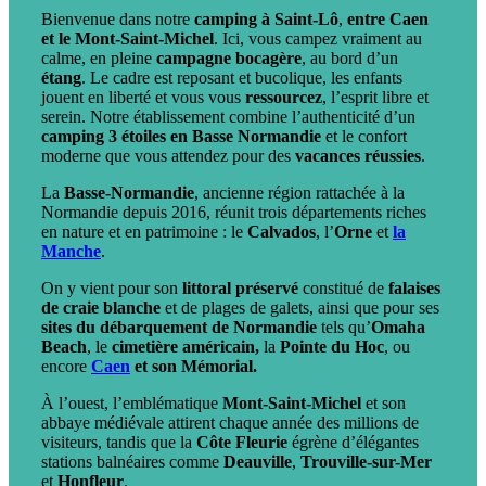
Bienvenue dans notre
camping à Saint-Lô
,
entre Caen
et le Mont-Saint-Michel
. Ici, vous campez vraiment au
calme, en pleine
campagne bocagère
, au bord d’un
étang
. Le cadre est reposant et bucolique, les enfants
jouent en liberté et vous vous
ressourcez
, l’esprit libre et
serein. Notre établissement combine l’authenticité d’un
camping 3 étoiles en Basse Normandie
et le confort
moderne que vous attendez pour des
vacances réussies
.
La
Basse-Normandie
, ancienne région rattachée à la
Normandie depuis 2016, réunit trois départements riches
en nature et en patrimoine : le
Calvados
, l’
Orne
et
la
Manche
.
On y vient pour son
littoral préservé
constitué de
falaises
de craie blanche
et de plages de galets, ainsi que pour ses
sites du débarquement de Normandie
tels qu’
Omaha
Beach
, le
cimetière américain,
la
Pointe du Hoc
, ou
encore
Caen
et son Mémorial.
À l’ouest, l’emblématique
Mont-Saint-Michel
et son
abbaye médiévale attirent chaque année des millions de
visiteurs, tandis que la
Côte Fleurie
égrène d’élégantes
stations balnéaires comme
Deauville
,
Trouville-sur-Mer
et
Honfleur
.