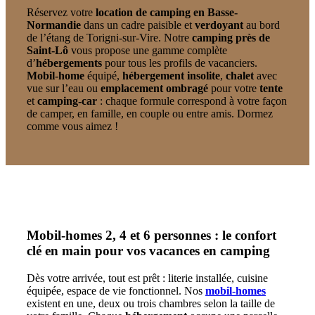
Réservez votre
location de camping en Basse-
Normandie
dans un cadre paisible et
verdoyant
au bord
de l’étang de Torigni-sur-Vire. Notre
camping près de
Saint-Lô
vous propose une gamme complète
d’
hébergements
pour tous les profils de vacanciers.
Mobil-home
équipé,
hébergement insolite
,
chalet
avec
vue sur l’eau ou
emplacement ombragé
pour votre
tente
et
camping-car
: chaque formule correspond à votre façon
de camper, en famille, en couple ou entre amis. Dormez
comme vous aimez !
Mobil-homes 2, 4 et 6 personnes : le confort
clé en main pour vos vacances en camping
Dès votre arrivée, tout est prêt : literie installée, cuisine
équipée, espace de vie fonctionnel. Nos
mobil-homes
existent en une, deux ou trois chambres selon la taille de