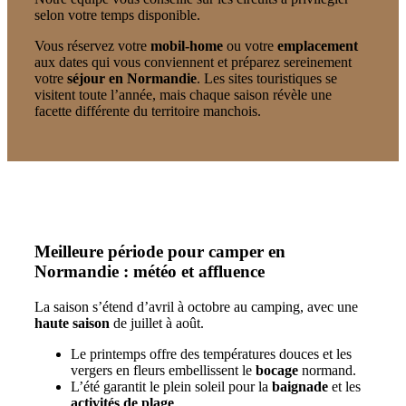
selon votre temps disponible.
Vous réservez votre
mobil-home
ou votre
emplacement
aux dates qui vous conviennent et préparez sereinement
votre
séjour en Normandie
. Les sites touristiques se
visitent toute l’année, mais chaque saison révèle une
facette différente du territoire manchois.
Meilleure période pour camper en
Normandie : météo et affluence
La saison s’étend d’avril à octobre au camping, avec une
haute saison
de juillet à août.
Le printemps offre des températures douces et les
vergers en fleurs embellissent le
bocage
normand.
L’été garantit le plein soleil pour la
baignade
et les
activités de plage
.