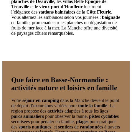
planches de Deauville,
les
villas Belle Epoque de
Trouville
et le
vieux port d’Honfleur
incarnent
l’élégance des
stations balnéaires
de la
Côte Fleurie
.
Vous alternez les ambiances selon vos journées :
baignade
en famille, promenade sur les planches ou dégustation de
fruits de mer face à la mer. La Manche offre une diversité
de paysages côtiers remarquables.
Que faire en Basse-Normandie :
activités nature et loisirs en famille
Votre
séjour en camping
dans la Manche devient le point
de départ d’excursions variées pour
toute la famille
. La
région propose des
activités
adaptées à tous les âges :
parcs animaliers
pour observer la faune,
pistes cyclables
sécurisées pour pédaler en famille,
plages
pour pratiquer
des
sports nautiques
, et
sentiers
de
randonnées
à travers