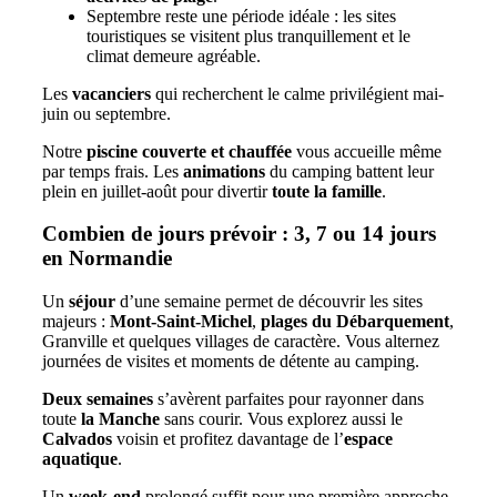
Septembre reste une période idéale : les sites
touristiques se visitent plus tranquillement et le
climat demeure agréable.
Les
vacanciers
qui recherchent le calme privilégient mai-
juin ou septembre.
Notre
piscine couverte et chauffée
vous accueille même
par temps frais. Les
animations
du camping battent leur
plein en juillet-août pour divertir
toute la famille
.
Combien de jours prévoir : 3, 7 ou 14 jours
en Normandie
Un
séjour
d’une semaine permet de découvrir les sites
majeurs :
Mont-Saint-Michel
,
plages du Débarquement
,
Granville et quelques villages de caractère. Vous alternez
journées de visites et moments de détente au camping.
Deux semaines
s’avèrent parfaites pour rayonner dans
toute
la Manche
sans courir. Vous explorez aussi le
Calvados
voisin et profitez davantage de l’
espace
aquatique
.
Un
week-end
prolongé suffit pour une première approche