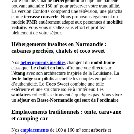
votre famille. Chaque
hébergement
occupe une parcelle
pouvant atteindre 150 m² pour préserver votre tranquillité.
La version Confort+ comprend une télévision, une plancha
et une
terrasse couverte
. Nous proposons également un
modèle
PMR
entièrement adapté aux personnes à
mobilité
réduite
. Vous vous installez sans effort et profitez
pleinement de votre séjour.
Hébergements insolites en Normandie :
cabanes perchées, chalets et coco sweet
Nos
hébergements insolites
changent du
mobil-home
classique. Le
chalet en bois
offre une vue directe sur
l’
étang
avec son architecture inspirée de la Louisiane. La
tente lodge sur pilotis
accueille les couples en quête
d’authenticité. Le
Coco Sweet
combine une toile
extérieure et une structure isolée à l’intérieur. Les
sanitaires
collectifs se trouvent à quelques pas. Vous vivez
un
séjour en Basse-Normandie qui sort de l’ordinaire
.
Emplacements traditionnels : tente, caravane
et camping-car
Nos
emplacements
de 100 à 160 m² sont
arborés
et