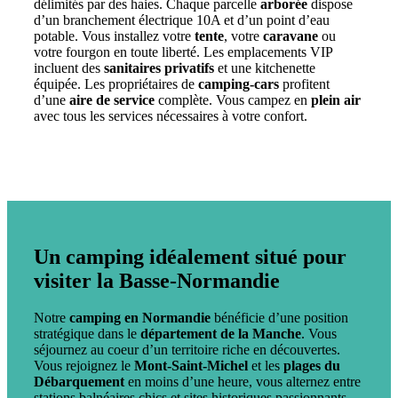
délimités par des haies. Chaque parcelle
arborée
dispose
d’un branchement électrique 10A et d’un point d’eau
potable. Vous installez votre
tente
, votre
caravane
ou
votre fourgon en toute liberté. Les emplacements VIP
incluent des
sanitaires privatifs
et une kitchenette
équipée. Les propriétaires de
camping-cars
profitent
d’une
aire de service
complète. Vous campez en
plein air
avec tous les services nécessaires à votre confort.
Un camping idéalement situé pour
visiter la Basse-Normandie
Notre
camping en Normandie
bénéficie d’une position
stratégique dans le
département de la Manche
. Vous
séjournez au coeur d’un territoire riche en découvertes.
Vous rejoignez le
Mont-Saint-Michel
et les
plages du
Débarquement
en moins d’une heure, vous alternez entre
stations balnéaires chics et sites historiques passionnants