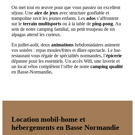
On met tout en œuvre pour que vous passiez un excellent
séjour. Une
aire de jeux
avec structure gonflable et
trampoline ravit les jeunes enfants. Les
ados
s’affrontent
sur le
terrain multisports
ou à la table de
ping-pong
. Au
sein de notre camping familial, un petit troupeau de six
alpagas attend les curieux.
En juillet-août, deux
animations
hebdomadaires animent
vos soirées : repas moules/frites et dîner-spectacle. Le bar-
restaurant vous régale de spécialités normandes, l’
épicerie
dépanne pour les essentiels. Un accès Wifi, une laverie et
un local vélos complètent l’offre de notre
camping qualité
en Basse-Normandie
.
Location mobil-home et
hébergements en Basse Normandie