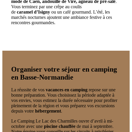
mode de Caen, andouille de Vire, agneau de pré-salé
.
Vous terminez par une crêpe au coulis
de
caramel d’Isigny
ou un café gourmand. L’été, les
marchés nocturnes ajoutent une ambiance festive à ces
rencontres gourmandes.
Organiser votre séjour en camping
en Basse-Normandie
La réussite de vos
vacances en camping
repose sur une
bonne préparation. Vous choisissez la période adaptée à
vos envies, vous estimez la durée nécessaire pour profiter
pleinement de la région et vous préparez vos excursions
depuis votre
hébergement
.
Le Camping Le Lac des Charmilles ouvre d’avril à mi-
octobre avec une
piscine chauffée
de mai à septembre.
Notre équipe vous conseille sur les circuits à privilégier